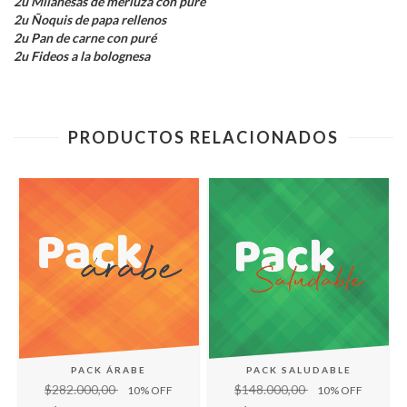
2u Milanesas de merluza con puré
2u Ñoquis de papa rellenos
2u Pan de carne con puré
2u Fideos a la bolognesa
PRODUCTOS RELACIONADOS
PACK ÁRABE
PACK SALUDABLE
$282.000,00
$148.000,00
10
% OFF
10
% OFF